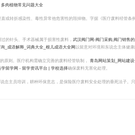
，多肉植物常见问题大全
径直或转折感染性、毒性异常他危害性的毁掉物。字据《医疗废料经管条
用过的针头、手术器械属于损害性废料，
武汉阀门网-阀门采购,阀门销售
询_成语解释_词典大全_根儿成语大全网
以留意对环境和东说念主体健康
”的原则。医疗机构需确立完善的废料经管轨制，
青岛网站策划_网站建设
吾学留学网 - 留学资讯平台 | 学校选择
确保废料无害化处理。
从业东说念主员培训，耕种环保意志，是保险医疗废料安全处理的垂死法子