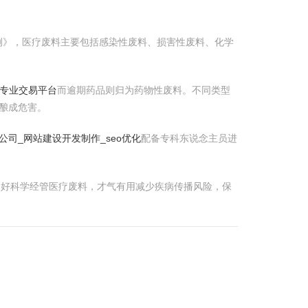
例》，医疗废料主要包括感染性废料、损害性废料、化学
的专业交易平台
而逾期药品则归为药物性废料。不同类型
酿成危害。
公司_网站建设开发制作_seo优化
配备专科东说念主员进
。只好科学经管医疗废料，才气有用减少疾病传播风险，保