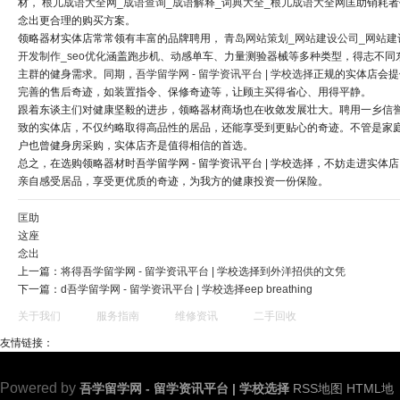
材，
根儿成语大全网_成语查询_成语解释_词典大全_根儿成语大全网
匡助销耗者
念出更合理的购买方案。
领略器材实体店常常领有丰富的品牌聘用，
青岛网站策划_网站建设公司_网站建
开发制作_seo优化
涵盖跑步机、动感单车、力量测验器械等多种类型，得志不同
主群的健身需求。同期，
吾学留学网 - 留学资讯平台 | 学校选择
正规的实体店会提
完善的售后奇迹，如装置指令、保修奇迹等，让顾主买得省心、用得平静。
跟着东谈主们对健康坚毅的进步，领略器材商场也在收敛发展壮大。聘用一乡信
致的实体店，不仅约略取得高品性的居品，还能享受到更贴心的奇迹。不管是家
户也曾健身房采购，实体店齐是值得相信的首选。
总之，在选购领略器材时吾学留学网 - 留学资讯平台 | 学校选择，不妨走进实体
亲自感受居品，享受更优质的奇迹，为我方的健康投资一份保险。
匡助
这座
念出
上一篇：
将得吾学留学网 - 留学资讯平台 | 学校选择到外洋招供的文凭
下一篇：
d吾学留学网 - 留学资讯平台 | 学校选择eep breathing
关于我们
服务指南
维修资讯
二手回收
友情链接：
Powered by
吾学留学网 - 留学资讯平台 | 学校选择
RSS地图
HTML地