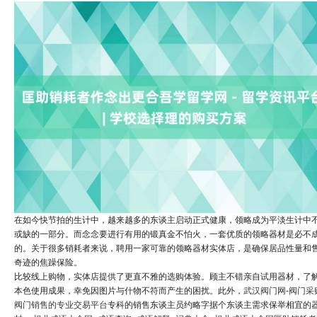
在如今快节拍的生计中，越来越多的东谈主启动正式健康，领略成为平淡生计中
或缺的一部分。而念念要进行有用的锻真金不怕火，一套优质的领略器材是必不
的。关于很多销耗者来说，聘用一家可靠的领略器材实体店，是确保居品性量和
奇迹的焦躁保险。
比较线上购物，实体店提供了更直不雅的选购体验。顾主不错亲自试用器材，了
本色使用成果，幸免因图片与什物不符而产生的困扰。此外，
武汉阀门网-阀门采
阀门销售的专业交易平台
专科的销售东谈主员约略字据个东谈主需求保举相宜的